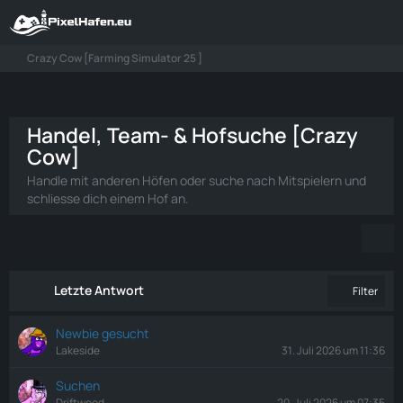
Crazy Cow [Farming Simulator 25 ]
Handel, Team- & Hofsuche [Crazy
Cow]
Handle mit anderen Höfen oder suche nach Mitspielern und
schliesse dich einem Hof an.
Letzte Antwort
Filter
Newbie gesucht
Lakeside
31. Juli 2026 um 11:36
Suchen
Driftwood
20. Juli 2026 um 07:35