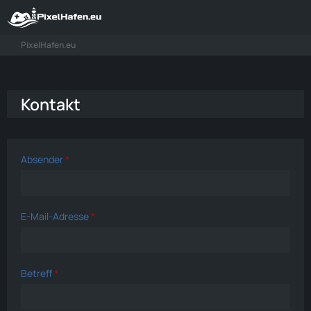
PixelHafen.eu
Kontakt
Absender
*
E-Mail-Adresse
*
Betreff
*