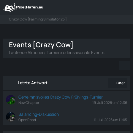
Crazy Cow [Farming Simulator 25 ]
Events [Crazy Cow]
Laufende Aktionen, Turniere oder saisonale Events.
Letzte Antwort
Filter
Geheimnisvolles Crazy Cow Frühlings-Turnier
NewChapter
19. Juli 2026 um 12:36
Balancing-Diskussion
OpenRoad
11. Juli 2026 um 11:05