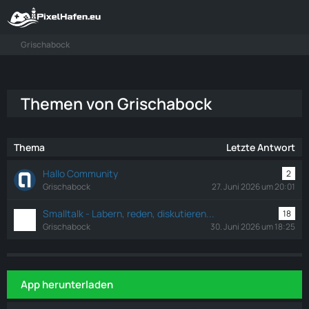
Grischabock
Themen von Grischabock
Thema
Letzte Antwort
Hallo Community
2
Grischabock
27. Juni 2026 um 20:01
Smalltalk - Labern, reden, diskutieren...
18
Grischabock
30. Juni 2026 um 18:25
App herunterladen